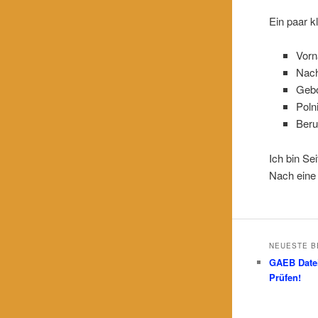
Ein paar k
Vorn
Nach
Geb
Poln
Beru
Ich bin Se
Nach eine 
NEUESTE B
GAEB Date
Prüfen!