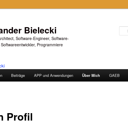
ander Bielecki
rchitect, Software-Engineer, Software-
 Softwareentwickler, Programmiere
en
Beiträge
APP und Anwendungen
Über Mich
GAEB
 Profil