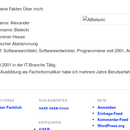
leine Fakten Über mich:
ame: Alexander
name: Bielecki
orener Hesse
ischer Abstammung
f: Softwarearchitekt, Softwareentwickler, Programmierer seit 2001, A
it 2001 in der IT-Branche Tätig.
Ausbildung als Fachinformatiker habe ich mehrere Jahre Berufserfah
EITRÄGE
SCHLAGWÖRTER
META
ien Fachlich
Anmelden
GAEB
GAEB-Check
Eintrags-Feed
Kommentar-Feed
KATEGORIEN
WordPress.org
GAEB