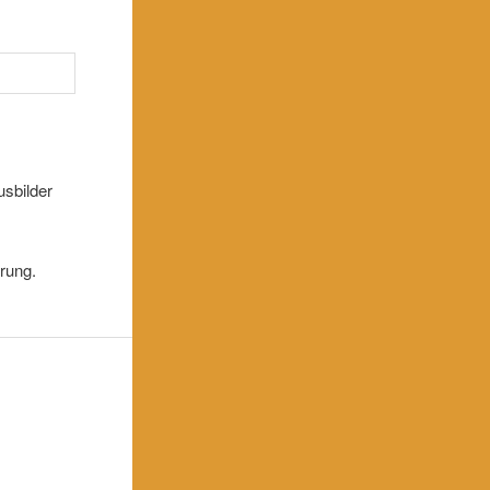
usbilder
rung.